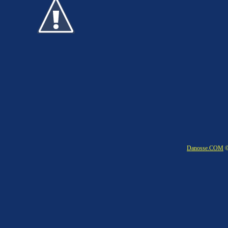
Danosse.COM
©