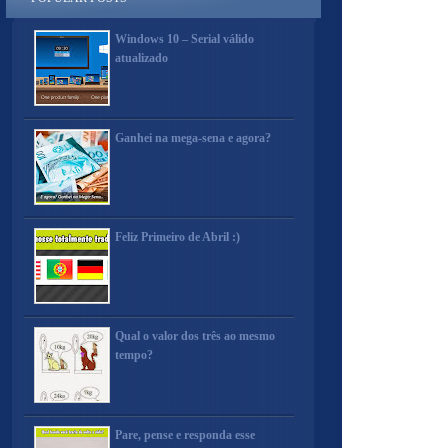
Windows 10 – Serial válido
atualizado
Ganhei na mega-sena e agora?
Feliz Primeiro de Abril :)
Qual o valor dos três ao mesmo
tempo?
Pare, pense e responda esse