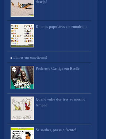
desejo!
Ditados populares em emoticons
Filmes em emoticons!
Poderoso Castiga em Recife
Qual o valor dos três ao mesmo
tempo?
Se souber, passa a frente!