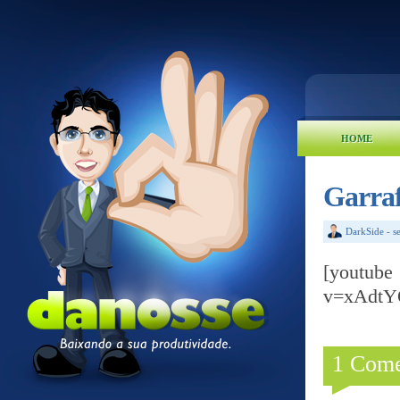
HOME
Garraf
DarkSide
-
s
[yout
v=xAdt
1 Come