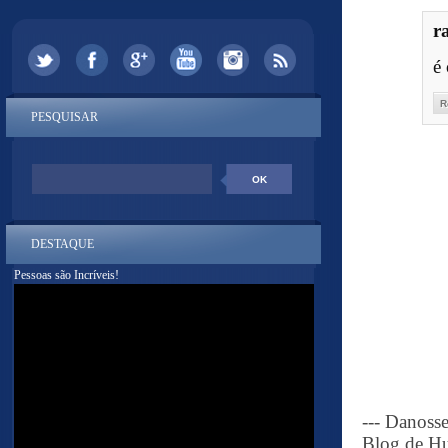
r
é
R
PESQUISAR
DESTAQUE
Pessoas são Incríveis!
--- Danoss
Blog de Hu