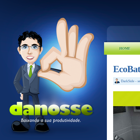
HOME
EcoBa
DarkSide
-
s