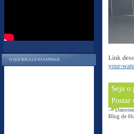
Link dess
O QUE ROLA LÁ NA FANPAGE
your-wate
Seja o
Postar
--- Danoss
Blog de Hu