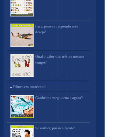
Pare, pense e responda esse
desejo!
Qual o valor dos três ao mesmo
tempo?
Filmes em emoticons!
Ganhei na mega-sena e agora?
Se souber, passa a frente!