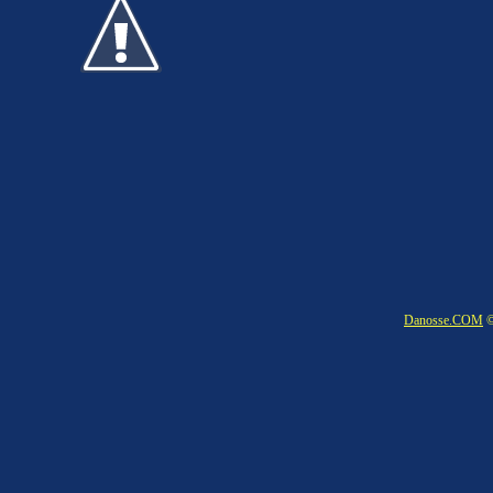
Danosse.COM
©