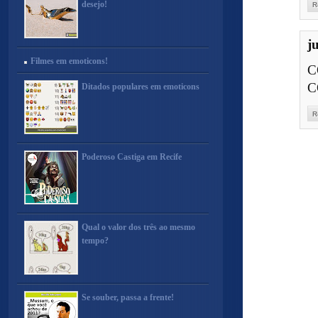
desejo!
R
ju
Filmes em emoticons!
C
C
Ditados populares em emoticons
R
Poderoso Castiga em Recife
Qual o valor dos três ao mesmo
tempo?
Se souber, passa a frente!