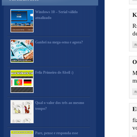
Windows 10 – Serial válido
K
atualizado
R
de
Ganhei na mega-sena e agora?
R
O
M
Feliz Primeiro de Abril :)
m
R
Qual o valor dos três ao mesmo
E
tempo?
f
v
Pare, pense e responda esse