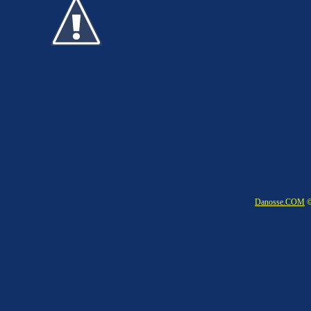
Danosse.COM
©