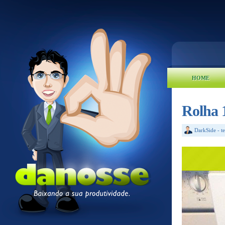
HOME
Rolha 
DarkSide
-
t