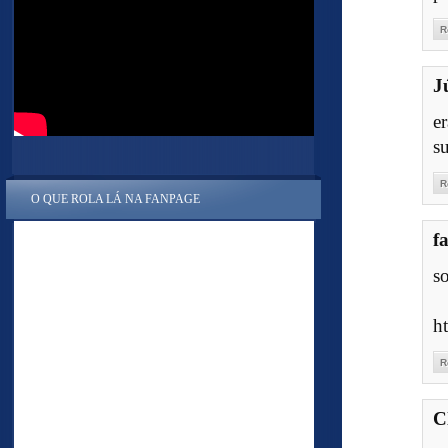
R
J
e
s
R
O QUE ROLA LÁ NA FANPAGE
f
so
h
R
C