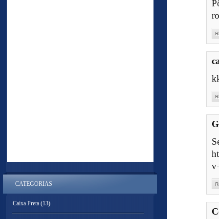
P
ro
R
c
k
R
G
S
h
v
CATEGORIAS
R
Caixa Preta
(13)
C