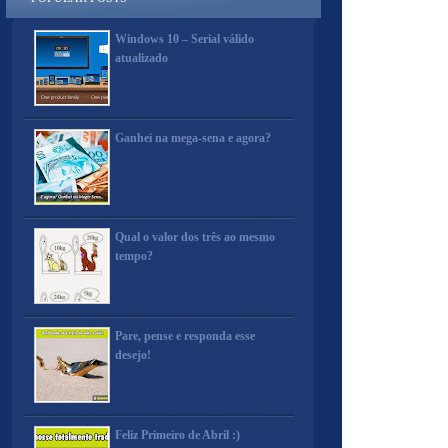
Windows 10 – Serial válido
atualizado
Ganhei na mega-sena e agora?
Qual o valor dos três ao mesmo
tempo?
Pare, pense e responda esse
desejo!
Feliz Primeiro de Abril :)