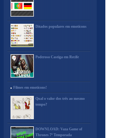
Ditados populares em emoticons
Poderoso Castiga em Recife
Filmes em emoticons!
Qual o valor dos três ao mesmo
tempo?
DOWNLOAD: Vaza Game of
Thrones 7ª Temporada