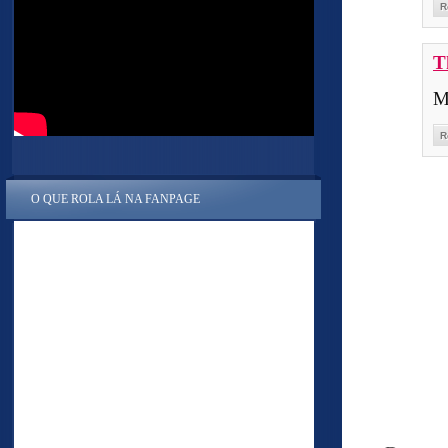
R
T
M
R
O QUE ROLA LÁ NA FANPAGE