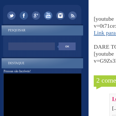
[yout
v=0t71c
PESQUISAR
Link para
DARE TO
[yout
v=G9Zs
DESTAQUE
Pessoas são Incríveis!
2 come
I
[.