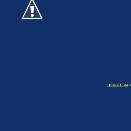
Danosse.COM
©