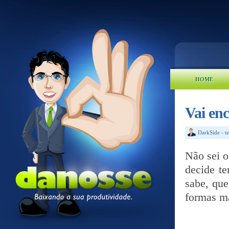
HOME
Vai enc
DarkSide
-
t
Não sei 
decide te
sabe, que
formas ma