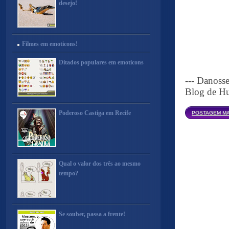
desejo!
Filmes em emoticons!
Ditados populares em emoticons
--- Danoss
Blog de Hu
Poderoso Castiga em Recife
POSTAGEM MA
Qual o valor dos três ao mesmo
tempo?
Se souber, passa a frente!