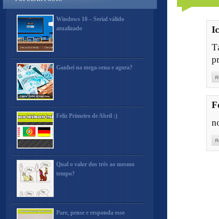
Windows 10 – Serial válido
I
atualizado
T
p
Ganhei na mega-sena e agora?
R
F
Feliz Primeiro de Abril :)
n
R
Qual o valor dos três ao mesmo
tempo?
Pare, pense e responda esse