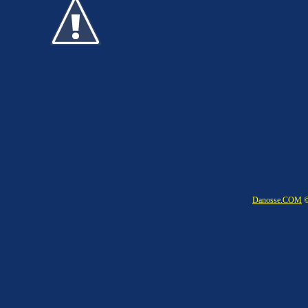
Danosse.COM
©