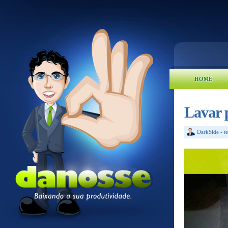
HOME
Lavar p
DarkSide
-
t