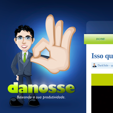
HOME
Isso qu
DarkSide
-
q