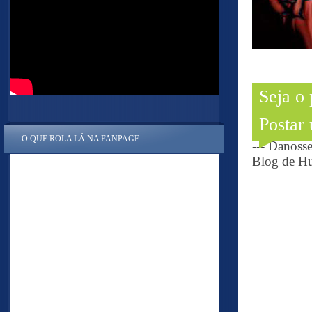
Seja o
Postar
O QUE ROLA LÁ NA FANPAGE
--- Danoss
Blog de Hu