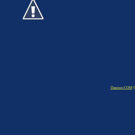
Danosse.COM
©