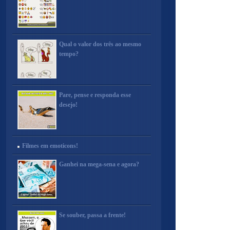
Qual o valor dos três ao mesmo
tempo?
Pare, pense e responda esse
desejo!
Filmes em emoticons!
Ganhei na mega-sena e agora?
Se souber, passa a frente!