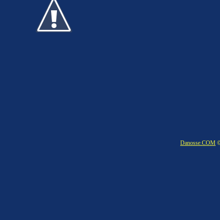
Danosse.COM
©