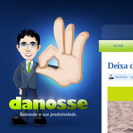
HOME
Deixa 
DarkSide
-
q