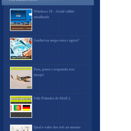
Windows 10 – Serial válido
atualizado
Ganhei na mega-sena e agora?
Pare, pense e responda esse
desejo!
Feliz Primeiro de Abril :)
Qual o valor dos três ao mesmo