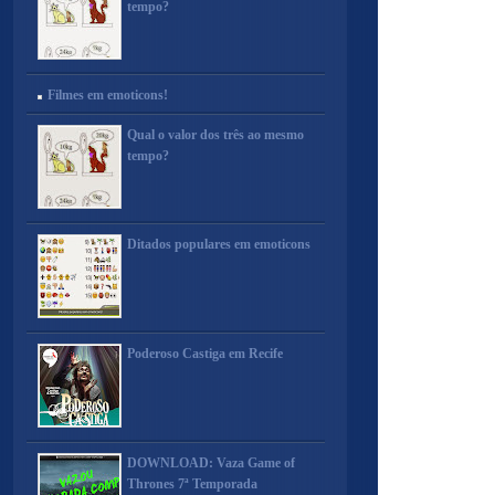
tempo?
Filmes em emoticons!
Qual o valor dos três ao mesmo
tempo?
Ditados populares em emoticons
Poderoso Castiga em Recife
DOWNLOAD: Vaza Game of
Thrones 7ª Temporada