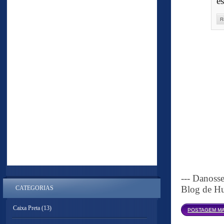
e
R
--- Danoss
Blog de Hu
CATEGORIAS
Caixa Preta
(13)
POSTAGEM MA