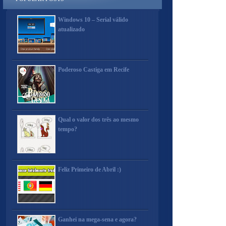
Windows 10 – Serial válido
atualizado
Poderoso Castiga em Recife
Qual o valor dos três ao mesmo
tempo?
Feliz Primeiro de Abril :)
Ganhei na mega-sena e agora?