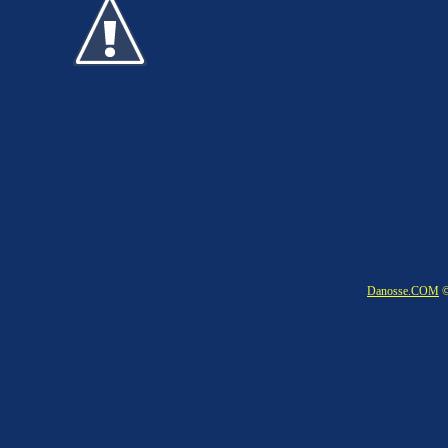
Danosse.COM
©