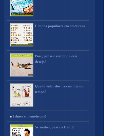
Ditados populares em emoticons
Pare, pense e responda esse
desejo!
Qual o valor dos três ao mesmo
tempo?
Filmes em emoticons!
Se souber, passa a frente!