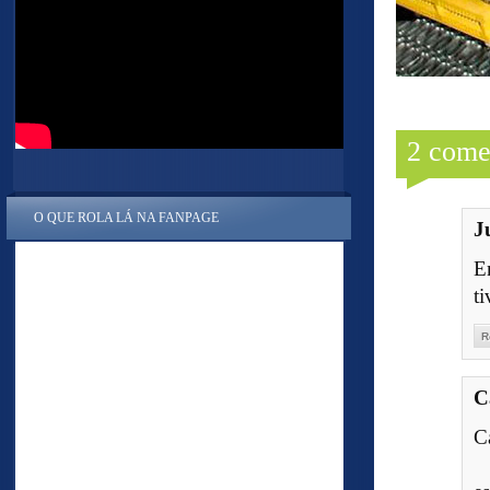
2 come
O QUE ROLA LÁ NA FANPAGE
J
E
ti
R
C
C