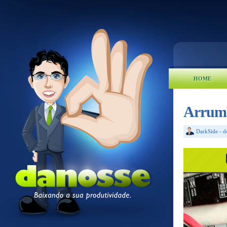
HOME
Arruma
DarkSide
-
d