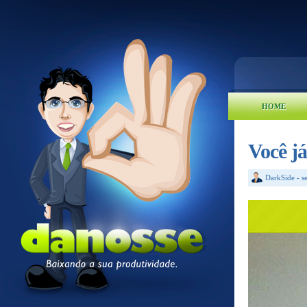
HOME
Você j
DarkSide
-
s