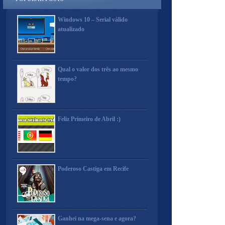
Windows 10 – Serial válido
atualizado
Qual o valor dos três ao mesmo
tempo?
Feliz Primeiro de Abril :)
Poderoso Castiga em Recife
Ganhei na mega-sena e agora?