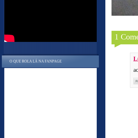
1 Come
L
O QUE ROLA LÁ NA FANPAGE
a
R