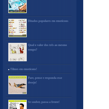
Ditados populares em emoticons
Qual o valor dos três ao mesmo
tempo?
Filmes em emoticons!
Pare, pense e responda esse
desejo!
Se souber, passa a frente!