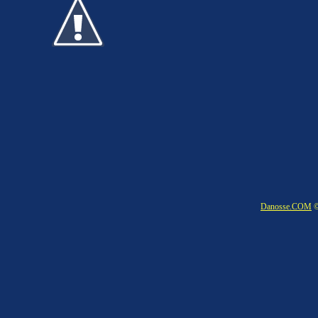
Danosse.COM
©