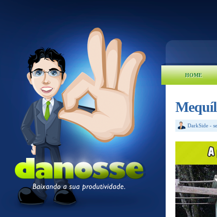
HOME
Mequíl
DarkSide
-
s