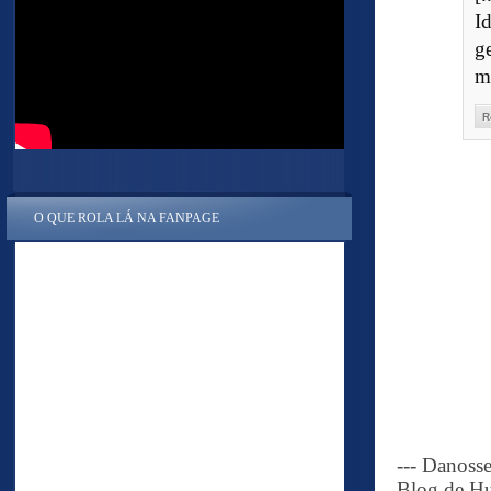
I
g
m
R
O QUE ROLA LÁ NA FANPAGE
--- Danoss
Blog de Hu