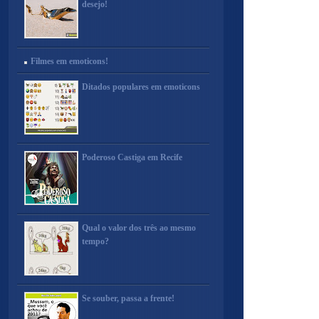
desejo!
Filmes em emoticons!
Ditados populares em emoticons
Poderoso Castiga em Recife
Qual o valor dos três ao mesmo
tempo?
Se souber, passa a frente!