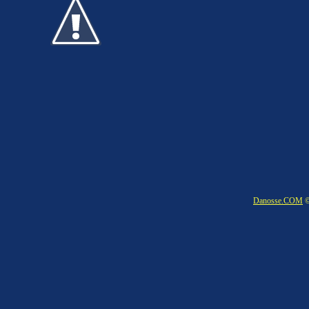
Danosse.COM
©