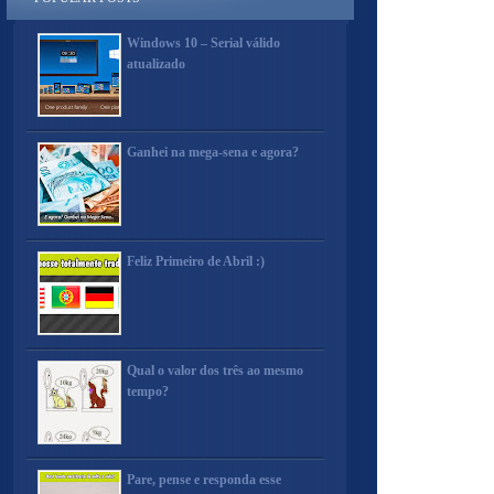
Windows 10 – Serial válido
atualizado
Ganhei na mega-sena e agora?
Feliz Primeiro de Abril :)
Qual o valor dos três ao mesmo
tempo?
Pare, pense e responda esse