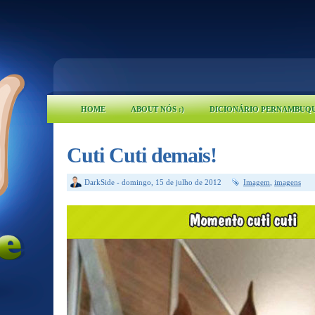
HOME
ABOUT NÓS :)
DICIONÁRIO PERNAMBUQ
Cuti Cuti demais!
DarkSide
-
domingo, 15 de julho de 2012
Imagem
,
imagens