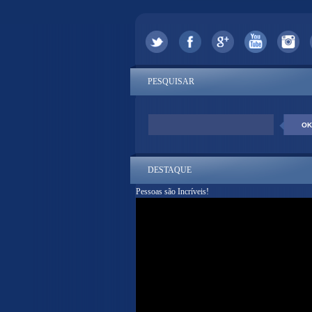
PESQUISAR
DESTAQUE
Pessoas são Incríveis!