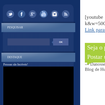
[youtub
k&w=500
PESQUISAR
Link para
Seja o
Postar
DESTAQUE
--- Danoss
Pessoas são Incríveis!
Blog de Hu