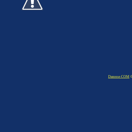
Danosse.COM
©