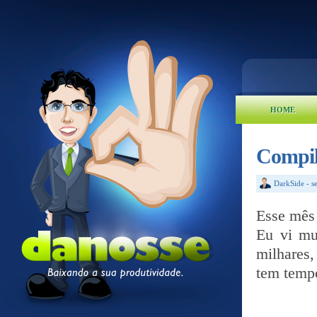
HOME
Compil
DarkSide
-
s
Esse mês 
Eu vi mu
milhares
tem tempo