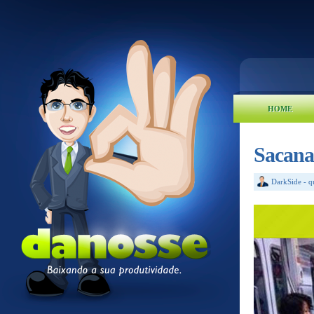
HOME
Sacana
DarkSide
-
q