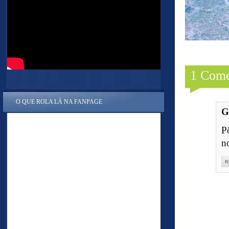
1 Come
O QUE ROLA LÁ NA FANPAGE
G
P
no
R