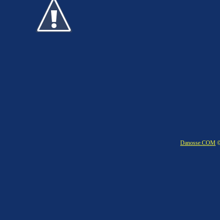
Danosse.COM
©