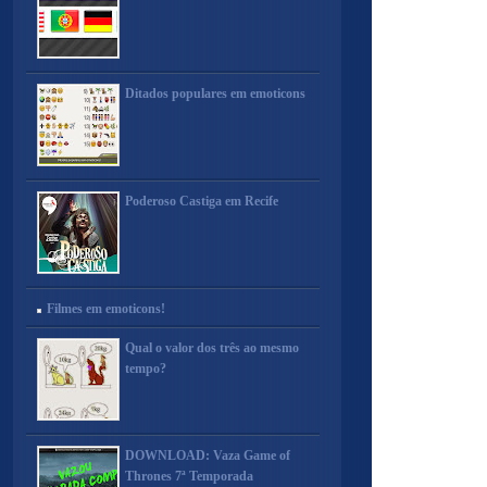
Ditados populares em emoticons
Poderoso Castiga em Recife
Filmes em emoticons!
Qual o valor dos três ao mesmo
tempo?
DOWNLOAD: Vaza Game of
Thrones 7ª Temporada