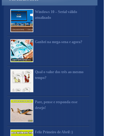
Windows 10 – Serial válido
atualizado
Ganhei na mega-sena e agora?
Qual o valor dos três ao mesmo
tempo?
Pare, pense e responda esse
desejo!
Feliz Primeiro de Abril :)