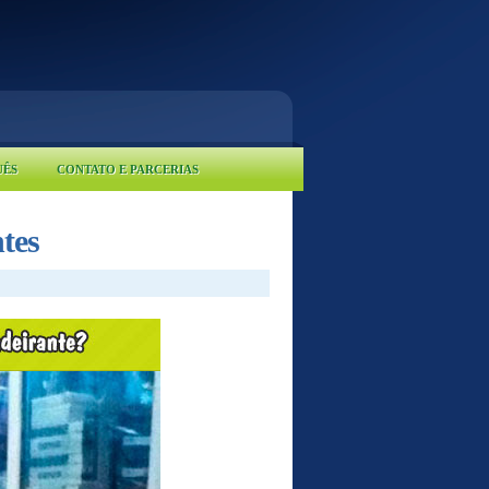
UÊS
CONTATO E PARCERIAS
tes