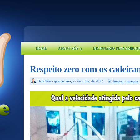
HOME
ABOUT NÓS :)
DICIONÁRIO PERNAMBUQ
Respeito zero com os cadeiran
DarkSide
-
quarta-feira, 27 de junho de 2012
Imagem
,
imagens