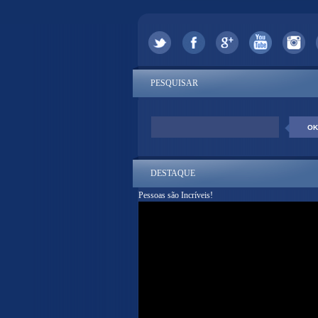
PESQUISAR
DESTAQUE
Pessoas são Incríveis!