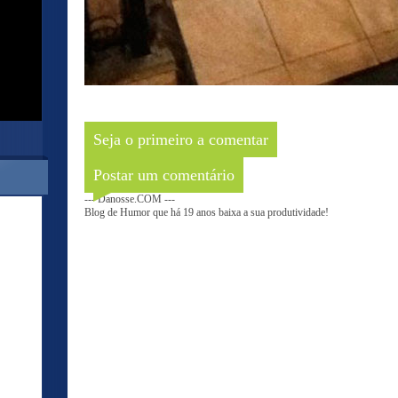
Seja o primeiro a comentar
Postar um comentário
--- Danosse.COM ---
Blog de Humor que há 19 anos baixa a sua produtividade!