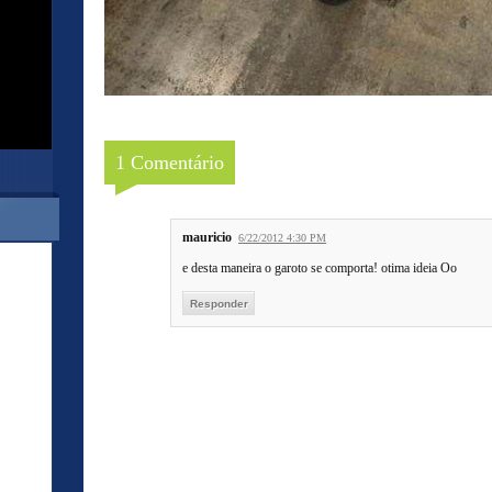
1 Comentário
mauricio
6/22/2012 4:30 PM
e desta maneira o garoto se comporta! otima ideia Oo
Responder