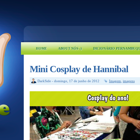
HOME
ABOUT NÓS :)
DICIONÁRIO PERNAMBUQ
Mini Cosplay de Hannibal
DarkSide
-
domingo, 17 de junho de 2012
Imagem
,
imagens