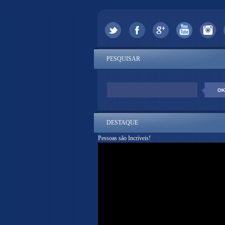
PESQUISAR
DESTAQUE
Pessoas são Incríveis!