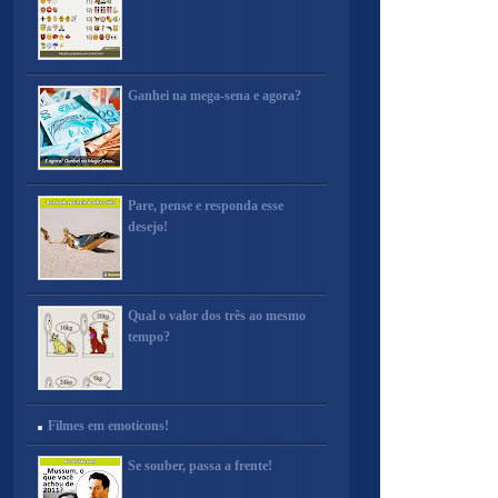
Ganhei na mega-sena e agora?
Pare, pense e responda esse
desejo!
Qual o valor dos três ao mesmo
tempo?
Filmes em emoticons!
Se souber, passa a frente!