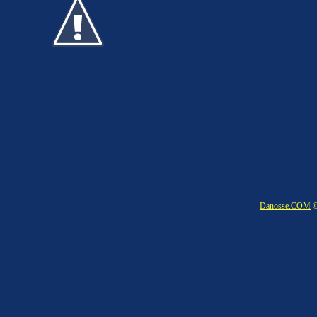
Danosse.COM
©