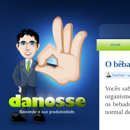
HOME
O bêb
DarkSide
-
q
Vocês sa
organism
os bebado
normal d