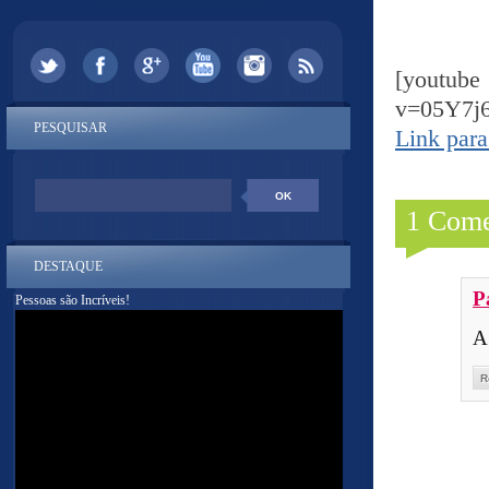
[yout
v=05Y7j
PESQUISAR
Link para
1 Come
DESTAQUE
P
Pessoas são Incríveis!
A
R