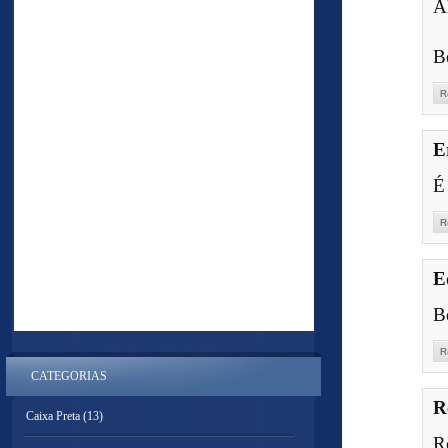
A
B
R
E
É
R
E
B
R
CATEGORIAS
R
Caixa Preta
(13)
R