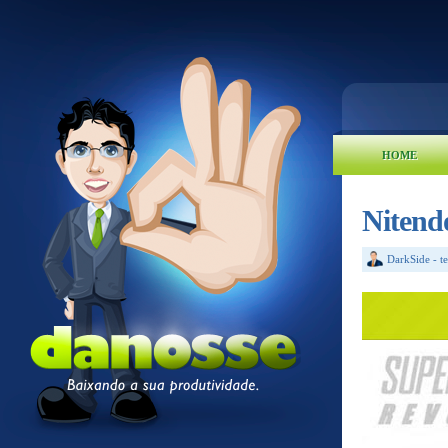
HOME
Nitend
DarkSide
-
t