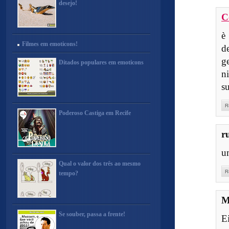
desejo!
C
è
Filmes em emoticons!
d
g
Ditados populares em emoticons
n
s
R
Poderoso Castiga em Recife
r
u
Qual o valor dos três ao mesmo
R
tempo?
M
Se souber, passa a frente!
E