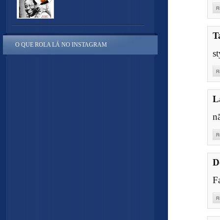
R
T
O QUE ROLA LÁ NO INSTAGRAM
st
R
L
n
R
D
Fa
R