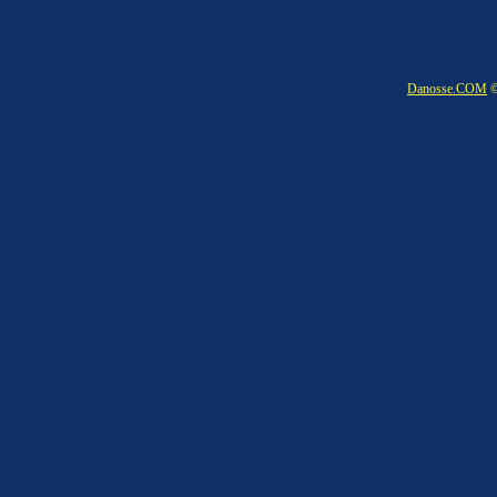
Danosse.COM
©