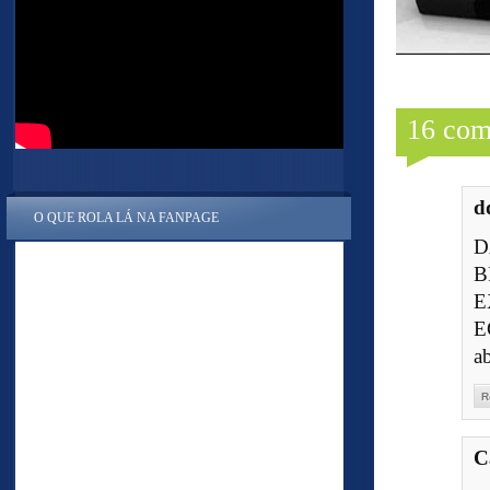
16 com
d
O QUE ROLA LÁ NA FANPAGE
D
B
E
E
a
R
C