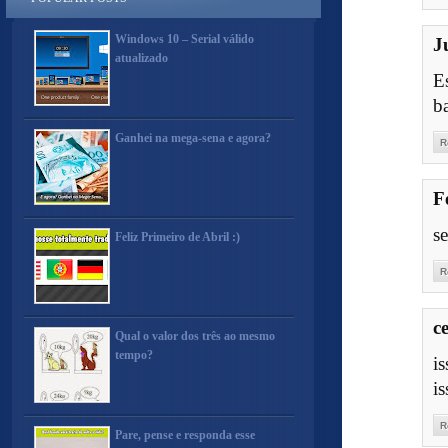
Windows 10 – Serial válido
J
atualizado
E
b
Ganhei na mega-sena e agora?
R
F
se
Feliz Primeiro de Abril :)
R
c
Qual o valor dos três ao mesmo
tempo?
i
is
R
Pare, pense e responda esse