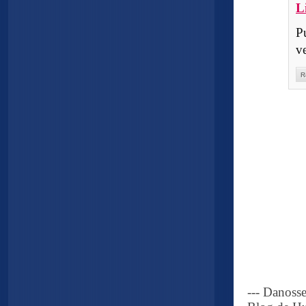
L
P
v
R
--- Danoss