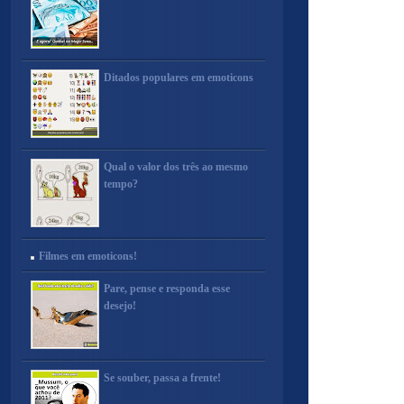
Ditados populares em emoticons
Qual o valor dos três ao mesmo
tempo?
Filmes em emoticons!
Pare, pense e responda esse
desejo!
Se souber, passa a frente!