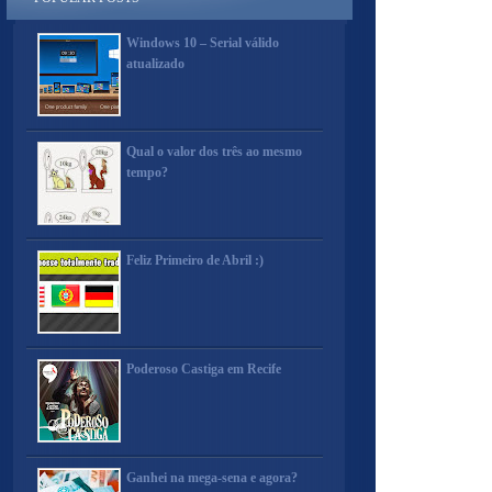
Windows 10 – Serial válido
atualizado
Qual o valor dos três ao mesmo
tempo?
Feliz Primeiro de Abril :)
Poderoso Castiga em Recife
Ganhei na mega-sena e agora?