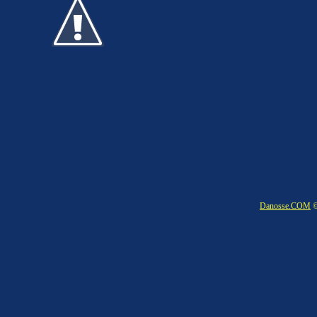
Danosse.COM
©