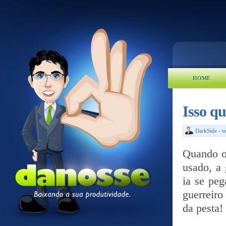
HOME
Isso qu
DarkSide
-
t
Quando o 
usado, a 
ia se peg
guerreir
da pesta!