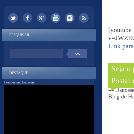
[yout
PESQUISAR
v=JWZE
Link para
Seja o
DESTAQUE
Postar
Pessoas são Incríveis!
--- Danoss
Blog de Hu