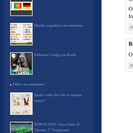
O
f
Ditados populares em emoticons
R
B
O
Poderoso Castiga em Recife
R
Filmes em emoticons!
Qual o valor dos três ao mesmo
tempo?
DOWNLOAD: Vaza Game of
Thrones 7ª Temporada