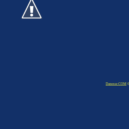
Danosse.COM
©