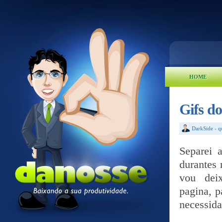
HOME
Gifs do
DarkSide
-
q
Separei 
durantes 
vou deix
pagina, p
necessida