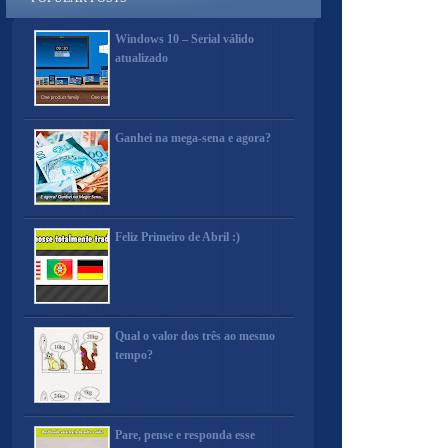
Windows 10 – Serial válido
atualizado
Ganhei na mega-sena e agora?
Feliz Primeiro de Abril :)
Qual o valor dos três ao mesmo
tempo?
Pare, pense e responda esse