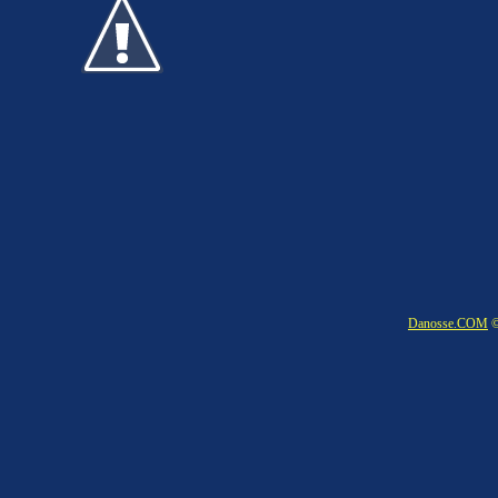
Danosse.COM
©