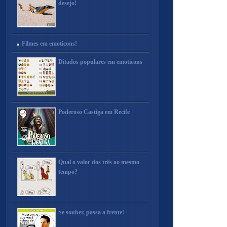
desejo!
Filmes em emoticons!
Ditados populares em emoticons
Poderoso Castiga em Recife
Qual o valor dos três ao mesmo
tempo?
Se souber, passa a frente!