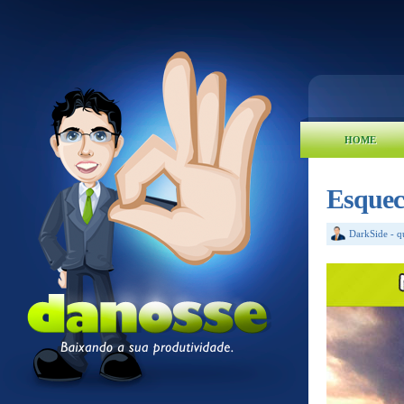
HOME
Esquece
DarkSide
-
q