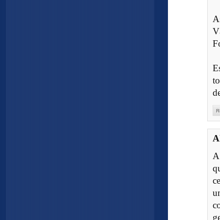
A
V
F
E
t
de
R
A
A
q
c
u
c
g