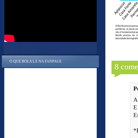
O QUE ROLA LÁ NA FANPAGE
8 come
P
A
E
E
*