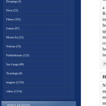
Desapega
(3)
a
Dicas
(22)
R
i
Filmes
(191)
fe
Games
(67)
q
m
Mostra Eu
(25)
c
Noticias
(53)
l
is
Publieditoriais
(125)
R
Seu Lunga
(48)
Tecnologia
(8)
H
imagens
(2154)
N
m
videos
(1114)
e
m
POPULAR POSTS