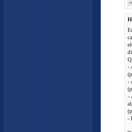
R
H
E
c
e
di
Q
-
(
-
(
-
a
(
-