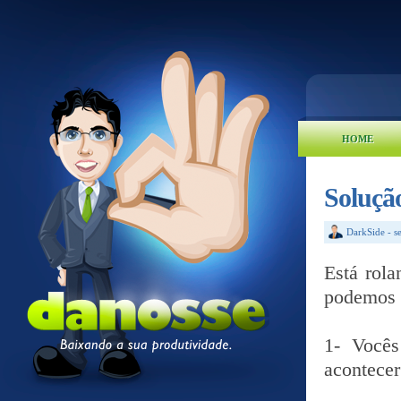
HOME
Solução
DarkSide
-
s
Está rol
podemos 
1- Vocês
acontecer