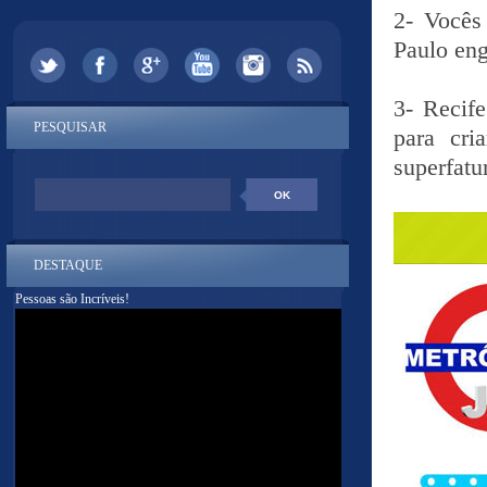
2- Vocês
Paulo eng
3- Recife
PESQUISAR
para cri
superfatu
DESTAQUE
Pessoas são Incríveis!