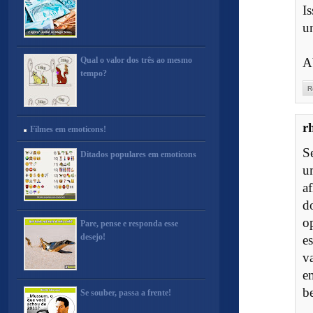
I
un
Qual o valor dos três ao mesmo
A
tempo?
R
r
Filmes em emoticons!
S
Ditados populares em emoticons
u
a
d
o
Pare, pense e responda esse
desejo!
e
v
e
b
Se souber, passa a frente!