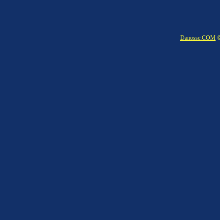
Danosse.COM
©