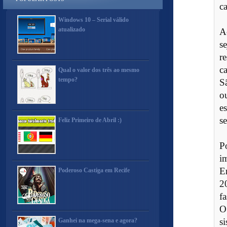
ca
Windows 10 – Serial válido
atualizado
A
s
r
c
Qual o valor dos três ao mesmo
tempo?
S
o
e
se
Feliz Primeiro de Abril :)
P
i
E
Poderoso Castiga em Recife
2
f
O
s
Ganhei na mega-sena e agora?