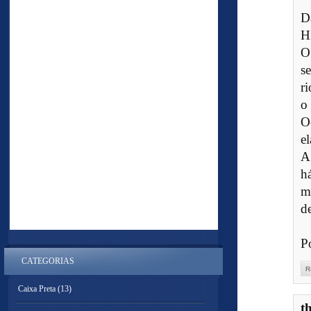
D
H
O
s
r
o
O
e
A
h
m
de
P
CATEGORIAS
R
Caixa Preta
(13)
t