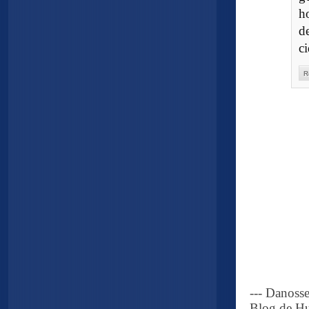
h
d
c
R
--- Danoss
Blog de Hu