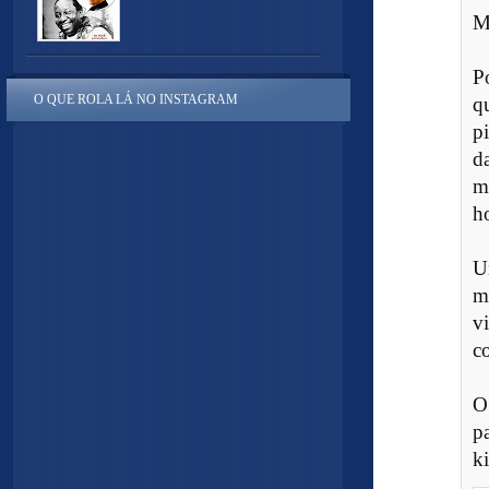
M
P
O QUE ROLA LÁ NO INSTAGRAM
q
p
d
m
h
U
m
v
c
O
p
k