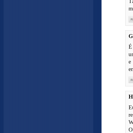
T
m
R
G
É
u
e
e
R
H
E
r
W
O