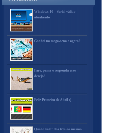
Windows 10 – Serial válido
atualizado
Ganhei na mega-sena e agora?
Pare, pense e responda esse
desejo!
Feliz Primeiro de Abril :)
Qual o valor dos três ao mesmo