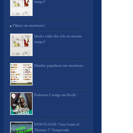
tempo?
Filmes em emoticons!
Qual o valor dos três ao mesmo
tempo?
Ditados populares em emoticons
Poderoso Castiga em Recife
DOWNLOAD: Vaza Game of
Thrones 7ª Temporada