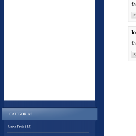
f
R
l
f
R
CATEGORIAS
Caixa Preta
(13)