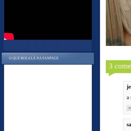
O QUE ROLA LÁ NA FANPAGE
3 come
j
a
R
s