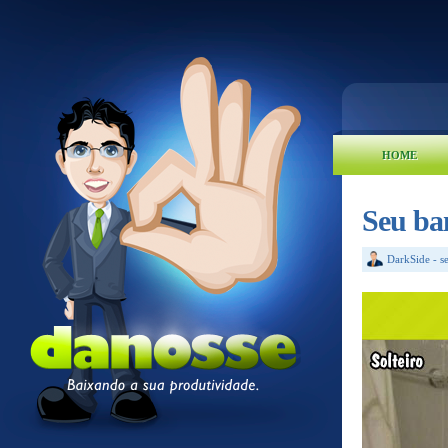
HOME
Seu ban
DarkSide
-
s