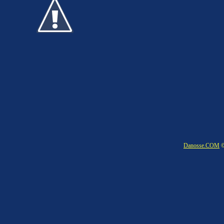
Danosse.COM
©