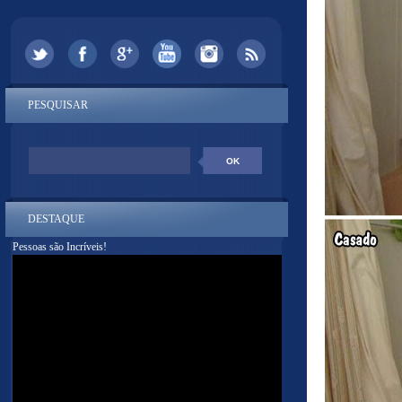
PESQUISAR
DESTAQUE
Pessoas são Incríveis!