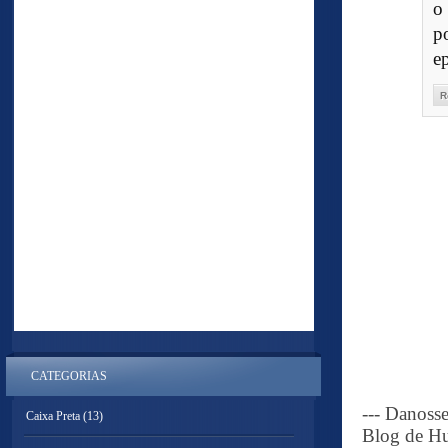
o
p
e
R
CATEGORIAS
--- Danoss
Caixa Preta
(13)
Blog de Hu