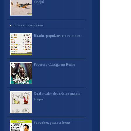
desejo!
Filmes em emoticons!
Ditados populares em emoticons
Poderoso Castiga em Recife
Qual o valor dos três ao mesmo
tempo?
Se souber, passa a frente!