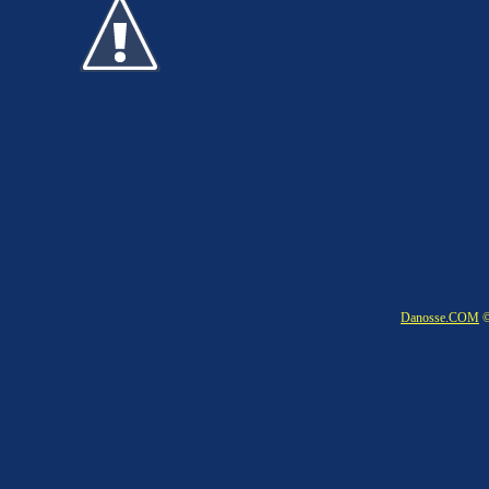
Danosse.COM
©