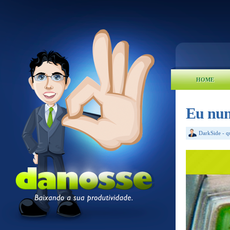
HOME
Eu nun
DarkSide
-
q