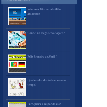
Windows 10 – Serial válido
atualizado
Ganhei na mega-sena e agora?
Feliz Primeiro de Abril :)
Qual o valor dos três ao mesmo
tempo?
Pare, pense e responda esse