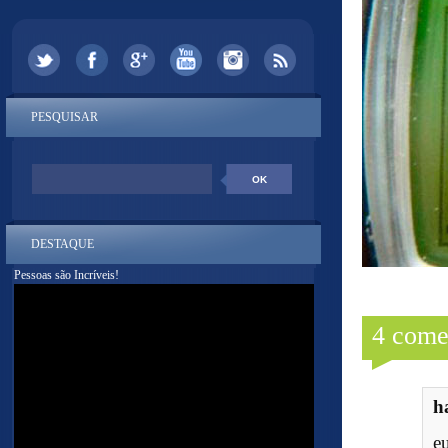
PESQUISAR
DESTAQUE
Pessoas são Incríveis!
4 come
h
e