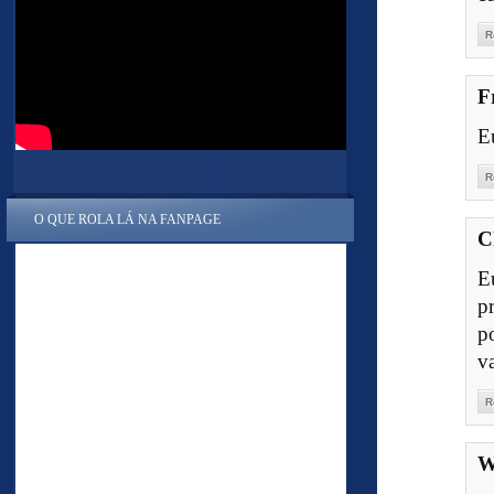
R
F
E
R
O QUE ROLA LÁ NA FANPAGE
C
E
p
p
v
R
W