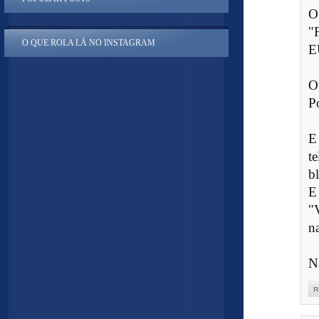
O
"
O QUE ROLA LÁ NO INSTAGRAM
E
O
P
E
t
b
E
"
na
N
R