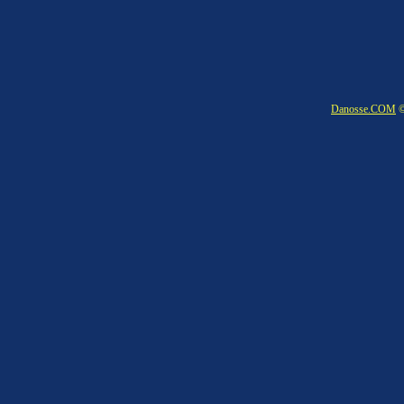
Danosse.COM
©