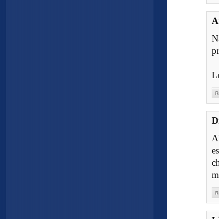
A
N
p
L
R
D
A
e
c
m
R