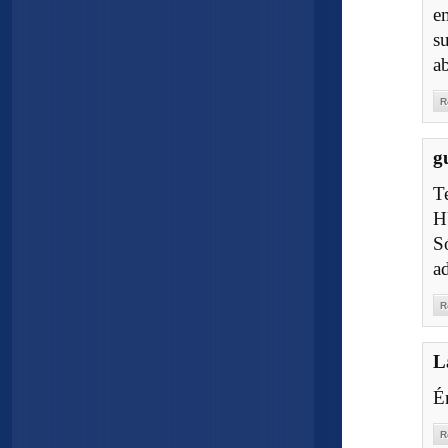
e
s
a
R
g
T
H
S
a
R
L
Én
R