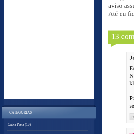
aviso assu
Até eu f
13 com
J
E
N
k
P
se
CATEGORIAS
R
Caixa Preta
(13)
s