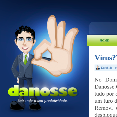
HOME
Vírus?
DarkSide
-
q
No Domin
Danosse
tudo por 
um furo d
Removi 
desbloqu