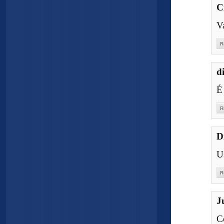
C
V
R
d
É
R
D
U
R
J
C