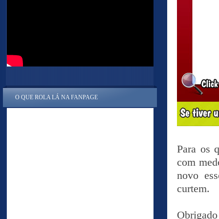
O QUE ROLA LÁ NA FANPAGE
Para os 
com medo
novo ess
curtem.
Obrigad