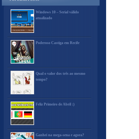
Windows 10 – Serial válido
atualizado
Poderoso Castiga em Recife
Qual o valor dos três ao mesmo
tempo?
Feliz Primeiro de Abril :)
Ganhei na mega-sena e agora?