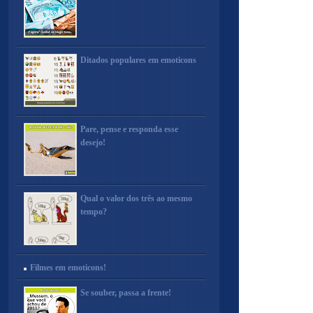
Ditados populares em emoticons
Pare, pense e responda esse
desejo!
Qual o valor dos três ao mesmo
tempo?
Filmes em emoticons!
Se souber, passa a frente!