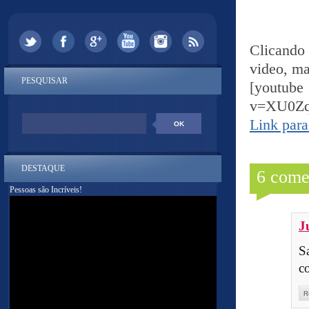
Clicando 
video, ma
PESQUISAR
[yout
v=XU0Zq
Link para
DESTAQUE
6 come
Pessoas são Incríveis!
J
S
c
R