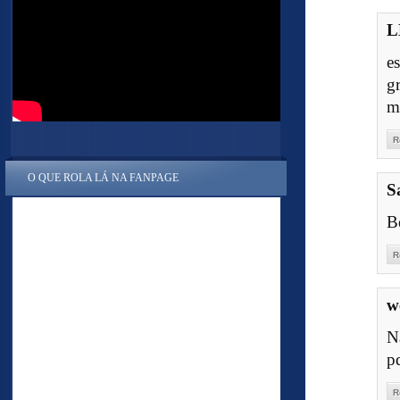
L
e
g
m
R
O QUE ROLA LÁ NA FANPAGE
S
B
R
w
N
p
R