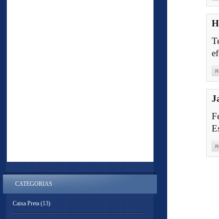
H
T
e
R
J
F
E
R
CATEGORIAS
Caixa Preta
(13)