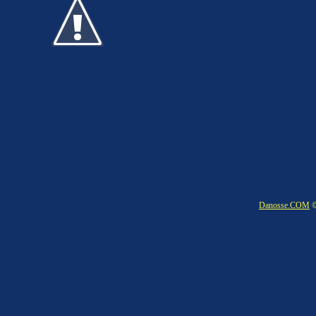
Danosse.COM
©