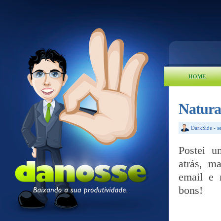
HOME
Natural
DarkSide
-
s
Postei u
atrás, m
email e 
bons!