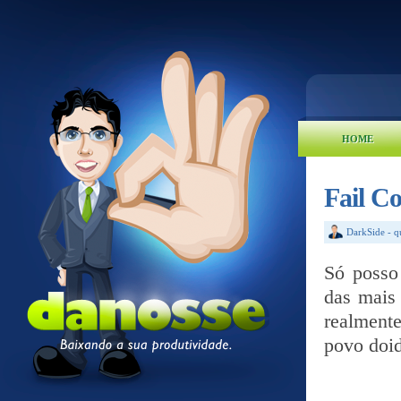
HOME
Fail C
DarkSide
-
q
Só posso
das mais 
realment
povo doid