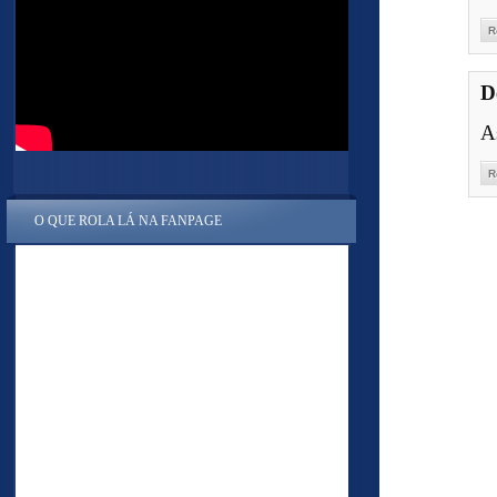
R
D
A
R
O QUE ROLA LÁ NA FANPAGE