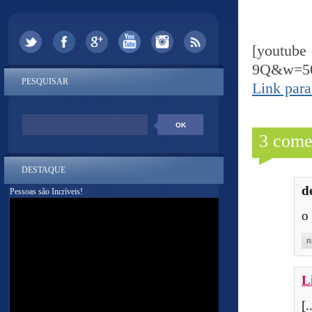
[youtub
9Q&w=5
PESQUISAR
Link para
3 come
DESTAQUE
d
Pessoas são Incríveis!
o
R
L
[.