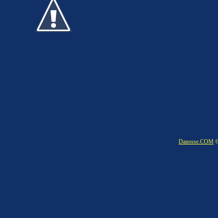
Danosse.COM
©