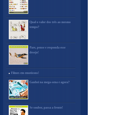
Qual o valor dos três ao mesmo
tempo?
Pare, pense e responda esse
desejo!
Filmes em emoticons!
Ganhei na mega-sena e agora?
Se souber, passa a frente!