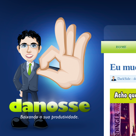
HOME
Eu mud
DarkSide
-
d