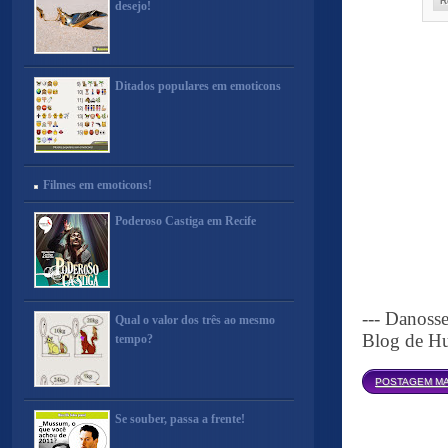
R
desejo!
Ditados populares em emoticons
Filmes em emoticons!
Poderoso Castiga em Recife
--- Danoss
Qual o valor dos três ao mesmo
Blog de Hu
tempo?
POSTAGEM MA
Se souber, passa a frente!