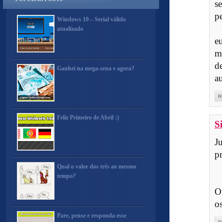
s
p
Windows 10 – Serial válido
atualizado
e
m
d
Ganhei na mega-sena e agora?
au
R
Feliz Primeiro de Abril :)
S
J
p
Qual o valor dos três ao mesmo
tempo?
O
o
Pare, pense e responda esse