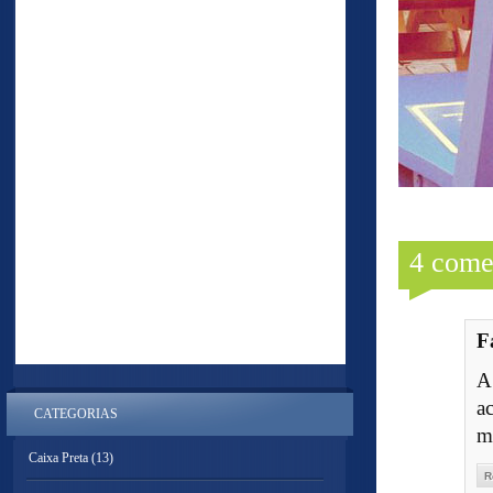
4 come
F
A
ac
CATEGORIAS
m
Caixa Preta
(13)
R