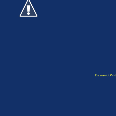
Danosse.COM
©