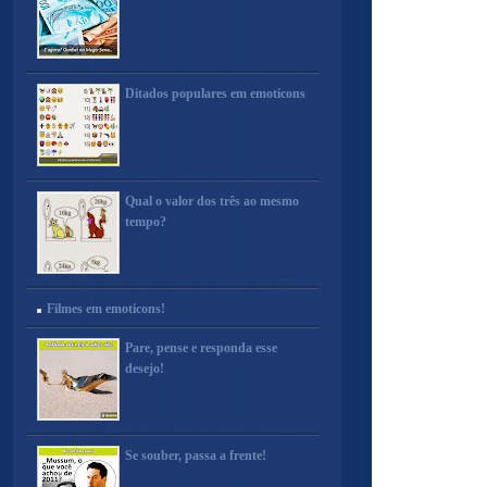
Ditados populares em emoticons
Qual o valor dos três ao mesmo
tempo?
Filmes em emoticons!
Pare, pense e responda esse
desejo!
Se souber, passa a frente!