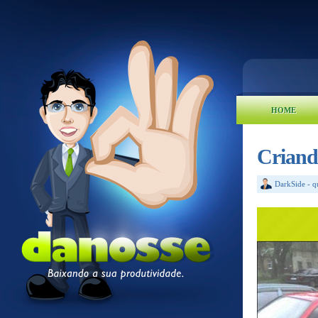
HOME
Criand
DarkSide
-
q