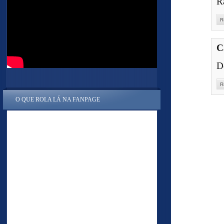
R
R
C
D
R
O QUE ROLA LÁ NA FANPAGE