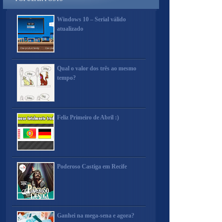
Windows 10 – Serial válido
atualizado
Qual o valor dos três ao mesmo
tempo?
Feliz Primeiro de Abril :)
Poderoso Castiga em Recife
Ganhei na mega-sena e agora?