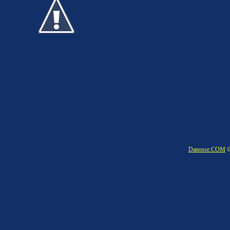
Danosse.COM
©