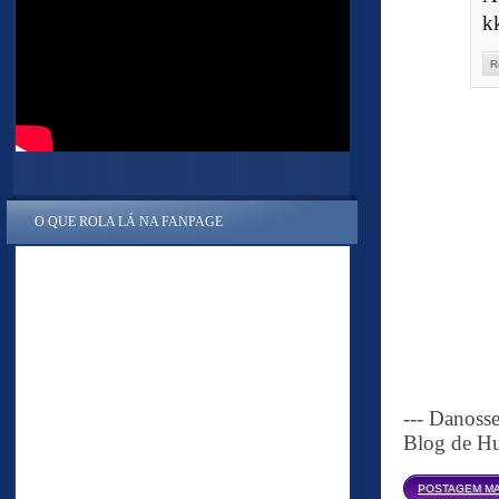
k
R
O QUE ROLA LÁ NA FANPAGE
--- Danoss
Blog de Hu
POSTAGEM MA