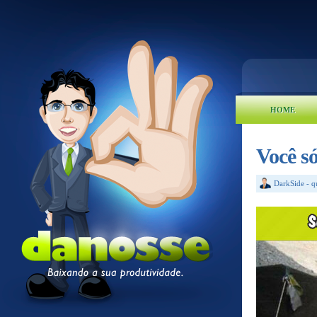
HOME
Você s
DarkSide
-
q