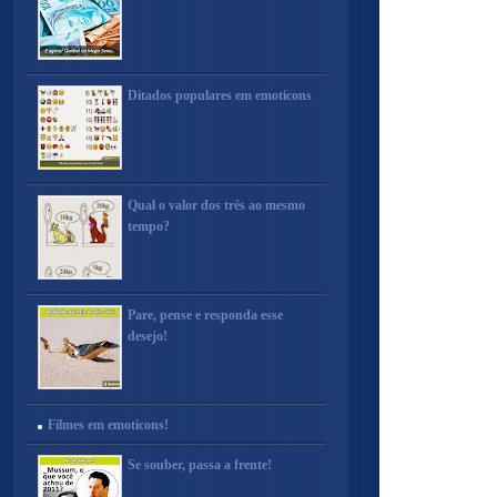
Ditados populares em emoticons
Qual o valor dos três ao mesmo
tempo?
Pare, pense e responda esse
desejo!
Filmes em emoticons!
Se souber, passa a frente!