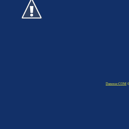
Danosse.COM
©