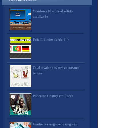
Windows 10 – Serial válido
atualizado
Feliz Primeiro de Abril :)
Qual o valor dos três ao mesmo
tempo?
Poderoso Castiga em Recife
Ganhei na mega-sena e agora?