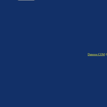
Danosse.COM
©