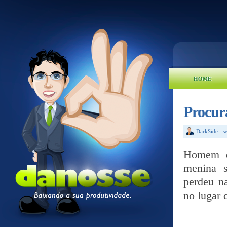
HOME
Procur
DarkSide
-
s
Homem q
menina s
perdeu na
no lugar 