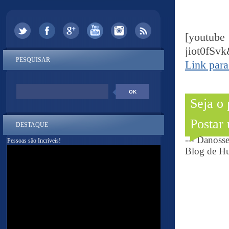
[youtu
jiot0fS
PESQUISAR
Link para
Seja o
Postar
DESTAQUE
--- Danoss
Pessoas são Incríveis!
Blog de Hu