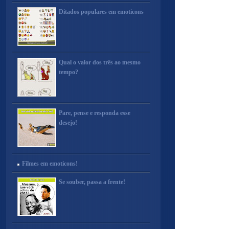
Ditados populares em emoticons
Qual o valor dos três ao mesmo
tempo?
Pare, pense e responda esse
desejo!
Filmes em emoticons!
Se souber, passa a frente!