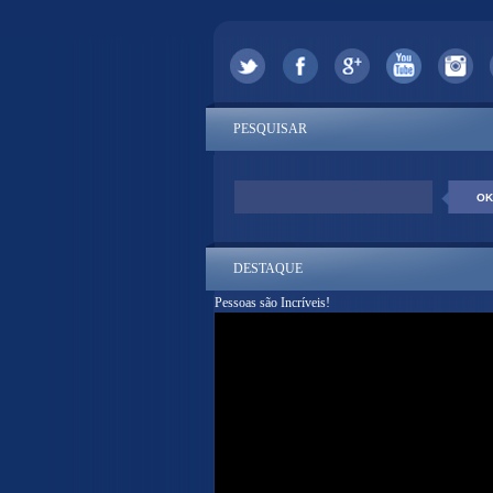
PESQUISAR
DESTAQUE
Pessoas são Incríveis!