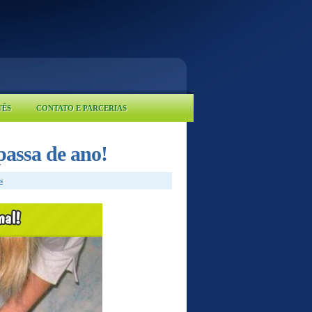
UÊS
CONTATO E PARCERIAS
passa de ano!
s