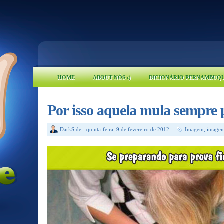
HOME
ABOUT NÓS :)
DICIONÁRIO PERNAMBUQ
Por isso aquela mula sempre 
DarkSide
-
quinta-feira, 9 de fevereiro de 2012
Imagem
,
imagen