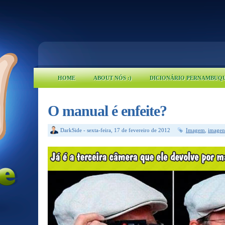
HOME
ABOUT NÓS :)
DICIONÁRIO PERNAMBUQ
O manual é enfeite?
DarkSide
-
sexta-feira, 17 de fevereiro de 2012
Imagem
,
imagen