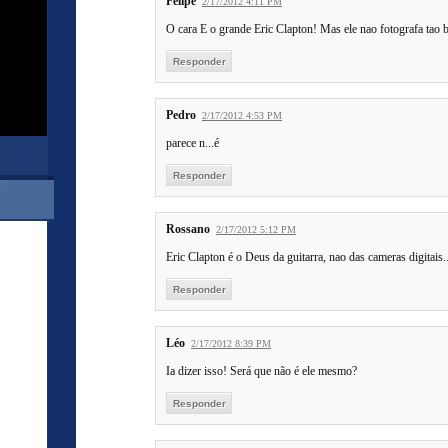
Felipe
2/17/2012 4:11 PM
O cara E o grande Eric Clapton! Mas ele nao fotografa tao 
Responder
Pedro
2/17/2012 4:53 PM
parece n...é
Responder
Rossano
2/17/2012 5:12 PM
Eric Clapton é o Deus da guitarra, nao das cameras digitais
Responder
Léo
2/17/2012 8:39 PM
Ia dizer isso! Será que não é ele mesmo?
Responder