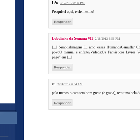
Léo
2/17/2012 8:39 PM
Pesquisei aqui, é ele mesmo!
Responder
Lobolinks da Semana #11
2/18/2012 3:56 PM
[...] SimplisImagens:Eu amo esses HumanosCamuflar C
povoO manual é enfeite?Vídeos:Os Fantásticos Livros V
pego” em [...]
Responder
eu
2/24/2012 6:04 AM
pelo menos o cara tem bom gosto (e grana), tem uma bela d
Responder