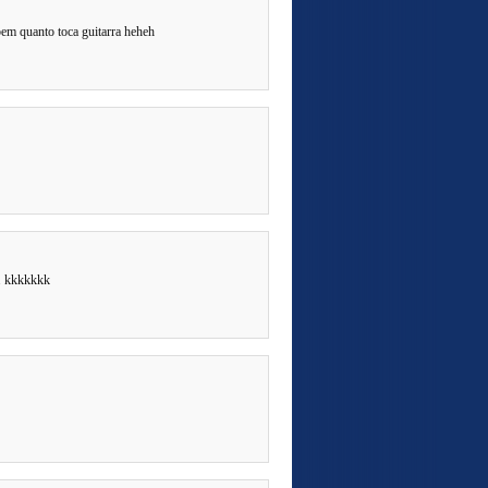
bem quanto toca guitarra heheh
.. kkkkkkk