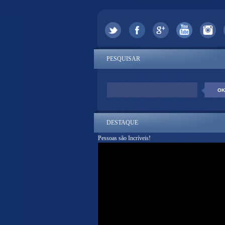
PESQUISAR
DESTAQUE
Pessoas são Incríveis!