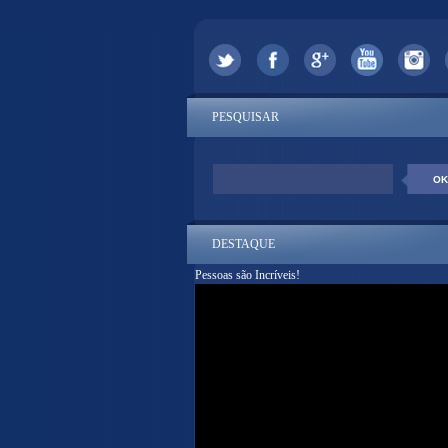
PESQUISAR
DESTAQUE
Pessoas são Incríveis!