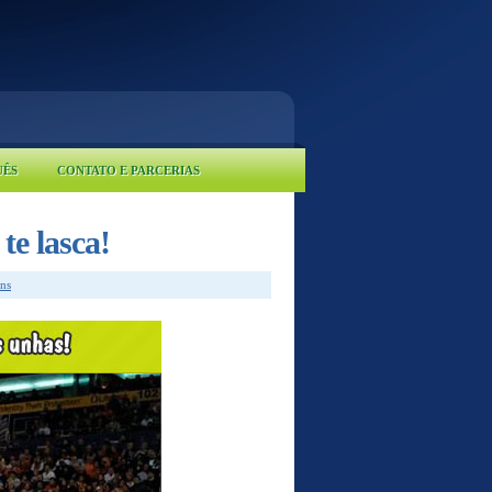
UÊS
CONTATO E PARCERIAS
te lasca!
ns