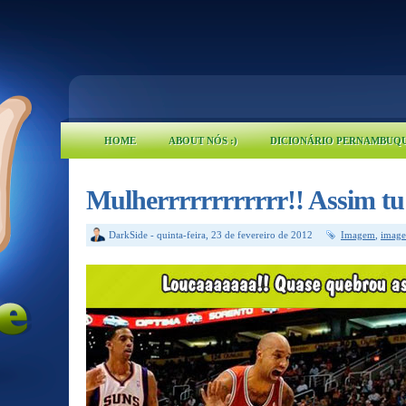
HOME
ABOUT NÓS :)
DICIONÁRIO PERNAMBUQ
Mulherrrrrrrrrrrr!! Assim tu 
DarkSide
-
quinta-feira, 23 de fevereiro de 2012
Imagem
,
image