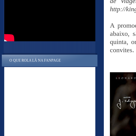
de Viag
http://ki
A promoç
abaixo, 
quinta, o
convites.
O QUE ROLA LÁ NA FANPAGE