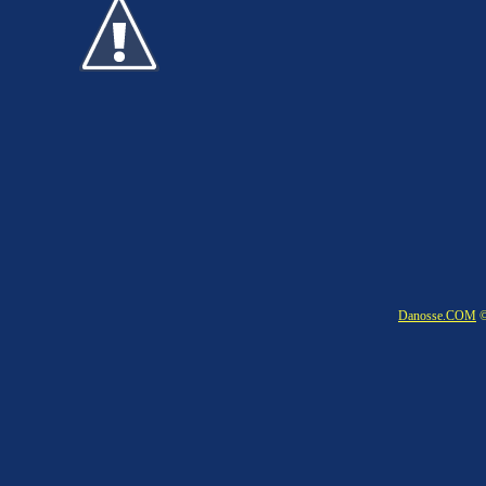
Danosse.COM
©