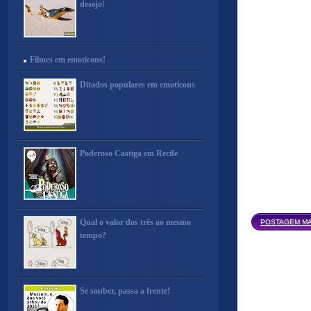
desejo!
Filmes em emoticons!
Ditados populares em emoticons
Poderoso Castiga em Recife
Qual o valor dos três ao mesmo
POSTAGEM MA
tempo?
Se souber, passa a frente!