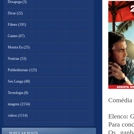
Desapega
(3)
Dicas
(22)
Filmes
(191)
Games
(67)
Mostra Eu
(25)
Noticias
(53)
Publieditoriais
(125)
Seu Lunga
(48)
Tecnologia
(8)
Comédia 
imagens
(2154)
Elenco: 
videos
(1114)
Para conc
Os ganha
POPULAR POSTS