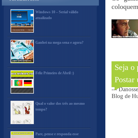
coloquem!
Windows 10 – Serial válido
atualizado
Ganhei na mega-sena e agora?
Seja o
Feliz Primeiro de Abril :)
Postar
--- Danoss
Blog de Hu
Qual o valor dos três ao mesmo
tempo?
Pare, pense e responda esse