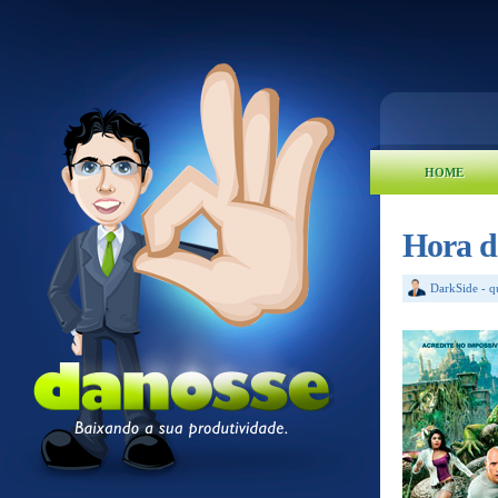
HOME
Hora d
DarkSide
-
q