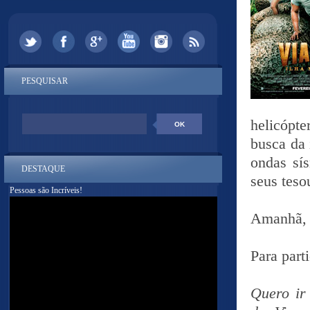
PESQUISAR
helicópt
busca da 
ondas sí
DESTAQUE
seus teso
Pessoas são Incríveis!
Amanhã, 
Para part
Quero ir