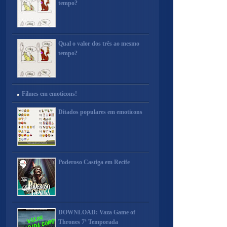
tempo?
Qual o valor dos três ao mesmo
tempo?
Filmes em emoticons!
Ditados populares em emoticons
Poderoso Castiga em Recife
DOWNLOAD: Vaza Game of
Thrones 7ª Temporada