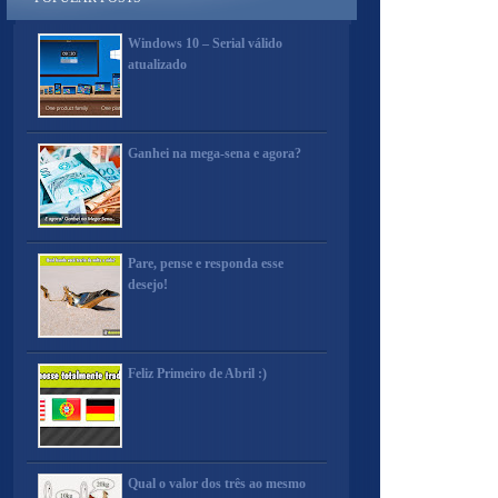
Windows 10 – Serial válido
atualizado
Ganhei na mega-sena e agora?
Pare, pense e responda esse
desejo!
Feliz Primeiro de Abril :)
Qual o valor dos três ao mesmo