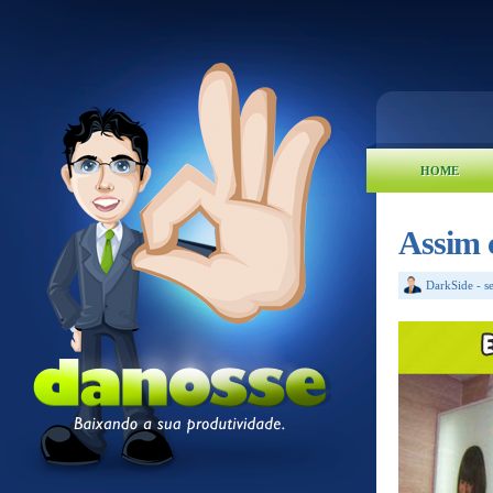
HOME
Assim 
DarkSide
-
s