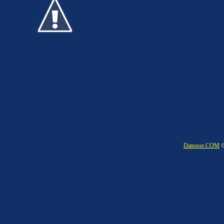
Danosse.COM
©