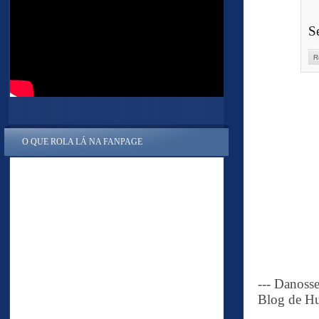
Se
R
O QUE ROLA LÁ NA FANPAGE
--- Danoss
Blog de Hu