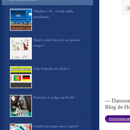
R
Windows 10 – Serial válido
atualizado
Qual o valor dos três ao mesmo
tempo?
Feliz Primeiro de Abril :)
Poderoso Castiga em Recife
--- Danoss
Blog de Hu
POSTAGEM MA
Ganhei na mega-sena e agora?