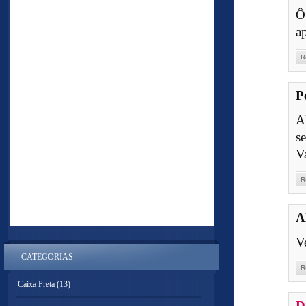
Ô
a
R
P
A
se
V
R
A
V
CATEGORIAS
R
Caixa Preta
(13)
D