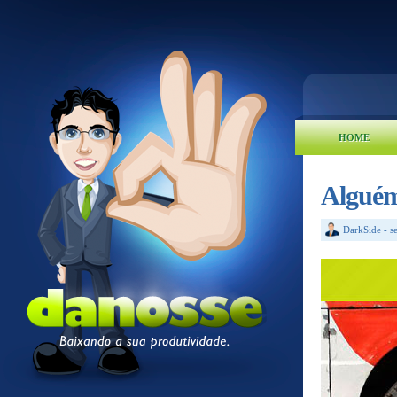
HOME
Alguém
DarkSide
-
s