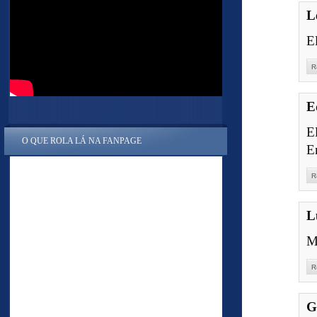
L
E
R
E
E
O QUE ROLA LÁ NA FANPAGE
E
R
L
M
R
G