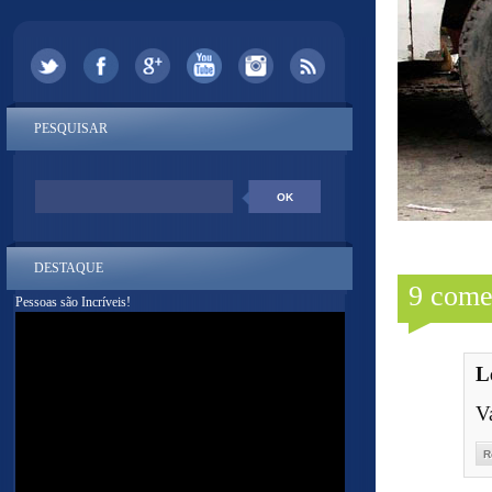
PESQUISAR
DESTAQUE
9 come
Pessoas são Incríveis!
L
Va
R