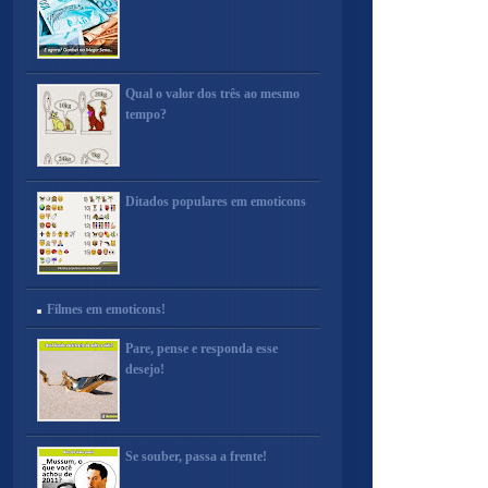
Qual o valor dos três ao mesmo
tempo?
Ditados populares em emoticons
Filmes em emoticons!
Pare, pense e responda esse
desejo!
Se souber, passa a frente!