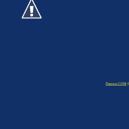
Danosse.COM
©