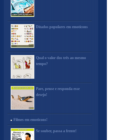
Ditados populares em emoticons
Qual o valor dos três ao mesmo
tempo?
Pare, pense e responda esse
desejo!
Filmes em emoticons!
Se souber, passa a frente!