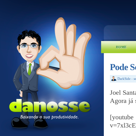
HOME
Pode Se
DarkSide
-
s
Joel San
Agora já 
[yout
v=7xl3c