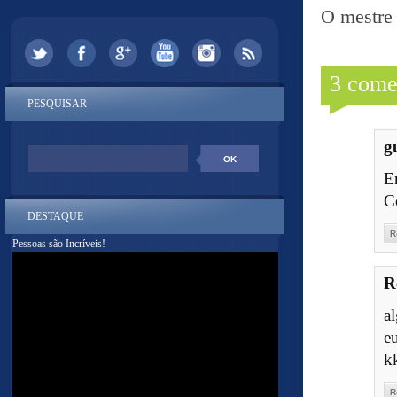
O mestre 
3 come
PESQUISAR
g
E
C
DESTAQUE
R
Pessoas são Incríveis!
R
a
e
k
R