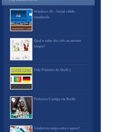
Windows 10 – Serial válido
atualizado
Qual o valor dos três ao mesmo
tempo?
Feliz Primeiro de Abril :)
Poderoso Castiga em Recife
Ganhei na mega-sena e agora?