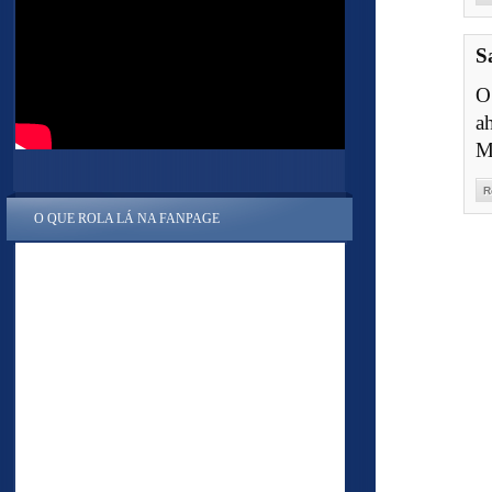
S
O
a
M
R
O QUE ROLA LÁ NA FANPAGE