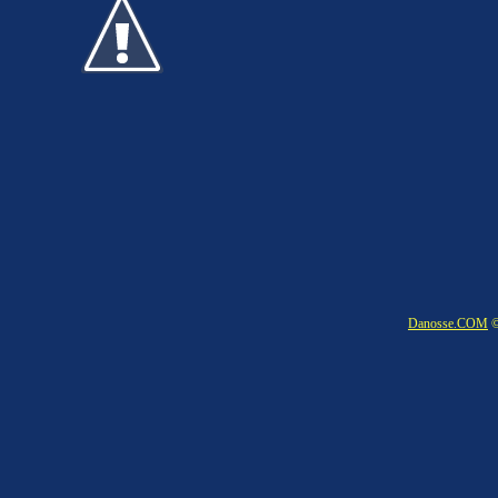
Danosse.COM
©