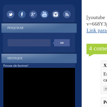
[yout
v=668Y3
PESQUISAR
Link para
4 come
DESTAQUE
X
Pessoas são Incríveis!
E
c
R
P