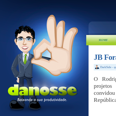
HOME
JB For
DarkSide
-
q
O Rodri
projeto
convid
República