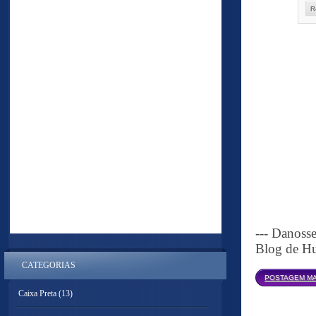
R
--- Danoss
Blog de Hu
CATEGORIAS
POSTAGEM MA
Caixa Preta
(13)