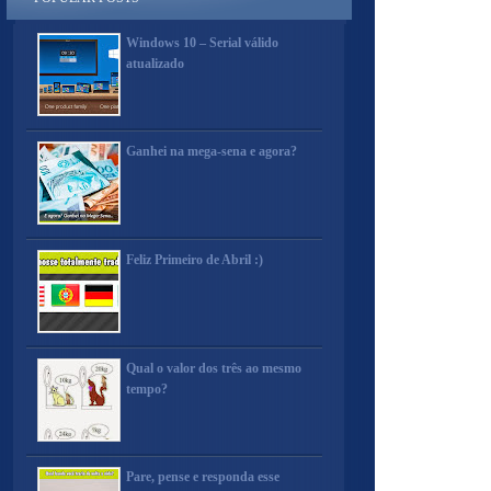
Windows 10 – Serial válido
atualizado
Ganhei na mega-sena e agora?
Feliz Primeiro de Abril :)
Qual o valor dos três ao mesmo
tempo?
Pare, pense e responda esse