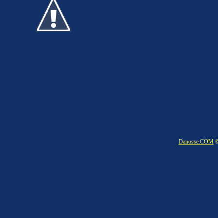
Danosse.COM
©