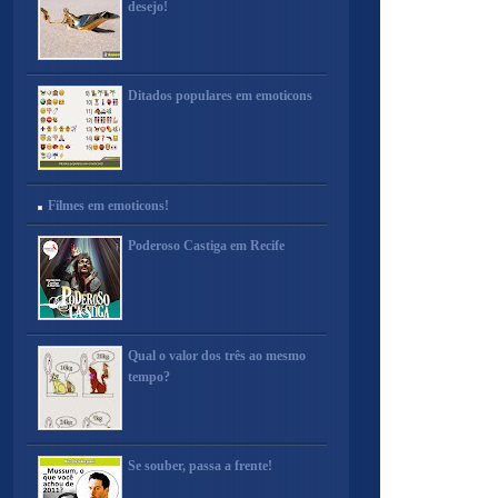
desejo!
Ditados populares em emoticons
Filmes em emoticons!
Poderoso Castiga em Recife
Qual o valor dos três ao mesmo
tempo?
Se souber, passa a frente!