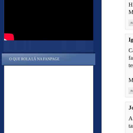
H
M
R
I
C
f
O QUE ROLA LÁ NA FANPAGE
t
M
R
J
A
t