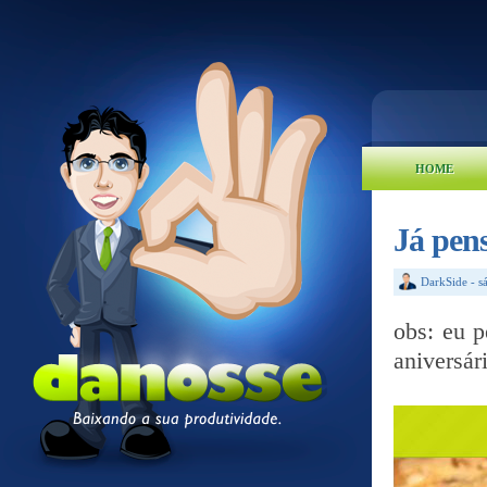
HOME
Já pens
DarkSide
-
s
obs: eu p
aniversár