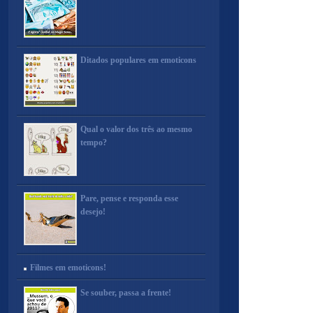
Ditados populares em emoticons
Qual o valor dos três ao mesmo
tempo?
Pare, pense e responda esse
desejo!
Filmes em emoticons!
Se souber, passa a frente!