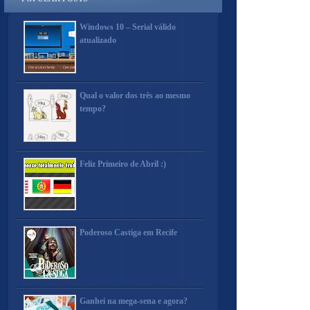
Windows 10 – Serial válido
atualizado
Qual o valor dos três ao mesmo
tempo?
Feliz Primeiro de Abril :)
Poderoso Castiga em Recife
Ganhei na mega-sena e agora?