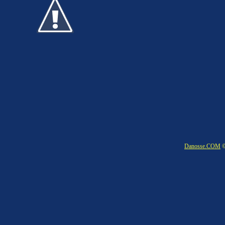
Danosse.COM
©