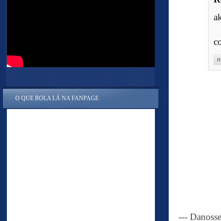
a
c
R
O QUE ROLA LÁ NA FANPAGE
--- Danoss