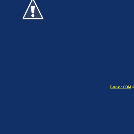
Danosse.COM
©