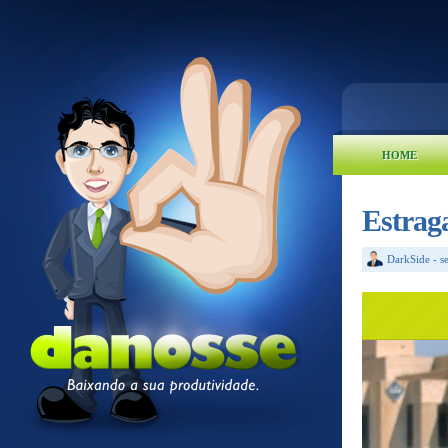
HOME
Estrag
DarkSide
-
s