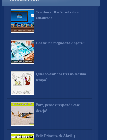
Windows 10 – Serial válido
atualizado
Ganhei na mega-sena e agora?
Qual o valor dos três ao mesmo
tempo?
Pare, pense e responda esse
desejo!
Feliz Primeiro de Abril :)