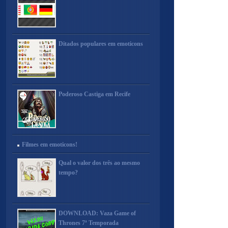
Ditados populares em emoticons
Poderoso Castiga em Recife
Filmes em emoticons!
Qual o valor dos três ao mesmo
tempo?
DOWNLOAD: Vaza Game of
Thrones 7ª Temporada