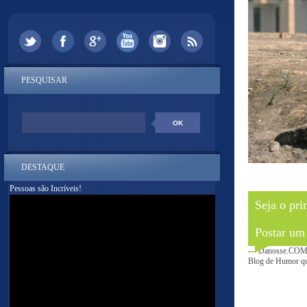
PESQUISAR
DESTAQUE
Pessoas são Incríveis!
Seja o pri
Postar um
--- Danosse.COM 
Blog de Humor que