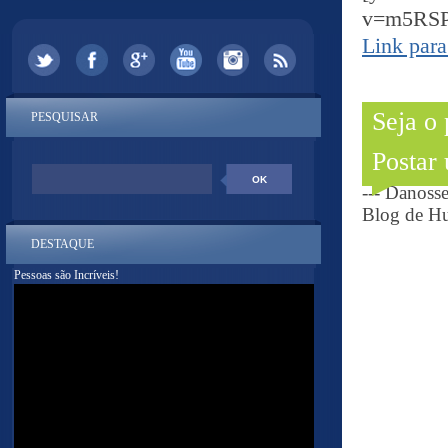
v=m5RSP
Link para
Seja o
PESQUISAR
Postar
--- Danoss
Blog de Hu
DESTAQUE
Pessoas são Incríveis!