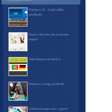
Windows 10 – Serial válido
atualizado
Qual o valor dos três ao mesmo
tempo?
Feliz Primeiro de Abril :)
Poderoso Castiga em Recife
Ganhei na mega-sena e agora?