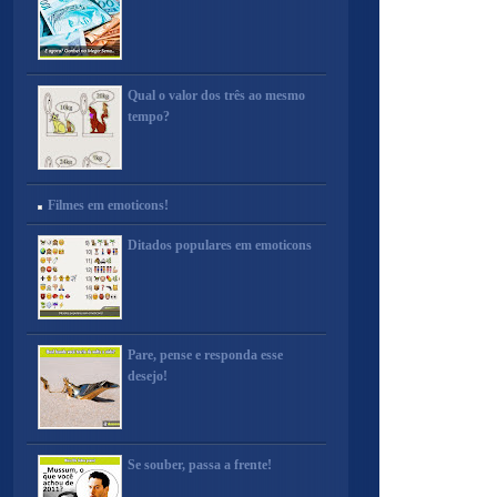
Qual o valor dos três ao mesmo
tempo?
Filmes em emoticons!
Ditados populares em emoticons
Pare, pense e responda esse
desejo!
Se souber, passa a frente!