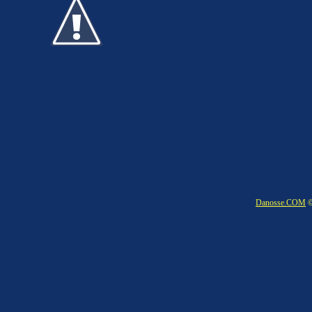
Danosse.COM
©