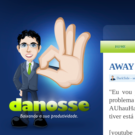
HOME
AWAY fa
DarkSide
-
s
"Eu vou p
problema
AUhauHaU
tiver est
[yout