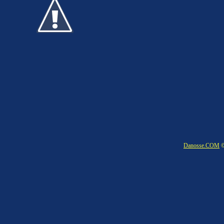
Danosse.COM
©