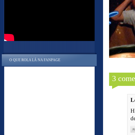
O QUE ROLA LÁ NA FANPAGE
3 come
L
H
d
R