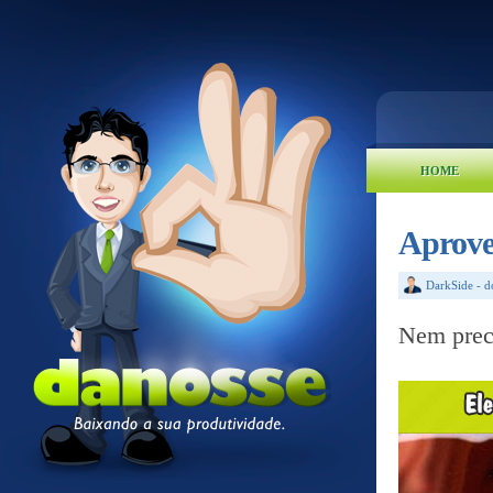
HOME
Aprove
DarkSide
-
d
Nem preci