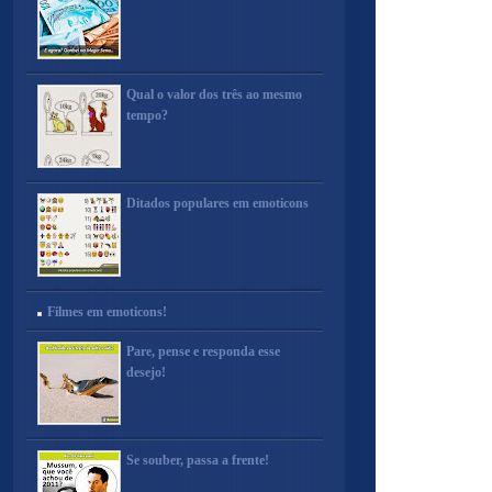
Qual o valor dos três ao mesmo
tempo?
Ditados populares em emoticons
Filmes em emoticons!
Pare, pense e responda esse
desejo!
Se souber, passa a frente!