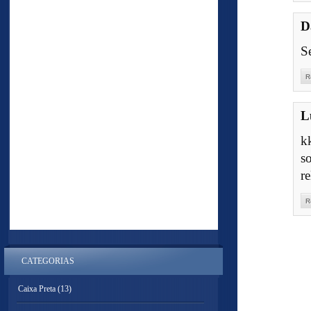
D
S
R
L
k
s
re
R
CATEGORIAS
Caixa Preta
(13)