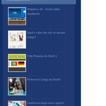
Windows 10 – Serial válido
atualizado
Qual o valor dos três ao mesmo
tempo?
Feliz Primeiro de Abril :)
Poderoso Castiga em Recife
Ganhei na mega-sena e agora?